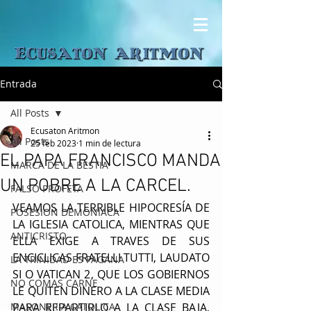
Entrada
All Posts
Ecusaton Aritmon
All Posts
25 feb 2023
1 min de lectura
EL PAPA FRANCISCO MANDA
MARCA DE LA BESTIA
UN POBRE A LA CARCEL.
FALSO PROFETA
VEAMOS LA TERRIBLE HIPOCRESÍA DE 
POSESION DEMONIACA
LA IGLESIA CATOLICA, MIENTRAS QUE 
ANTICRISTO
ELLA EXIGE A TRAVES DE SUS 
ENCICLICAS FRATELLI TUTTI, LAUDATO 
LA TRINIDAD ES PAGANA
SI O VATICAN 2, QUE LOS GOBIERNOS 
NO COMAS CARNE
LE QUITEN DINERO A LA CLASE MEDIA 
MASONERIA CATOLICA
PARA REPARTIRLO A LA CLASE BAJA, 