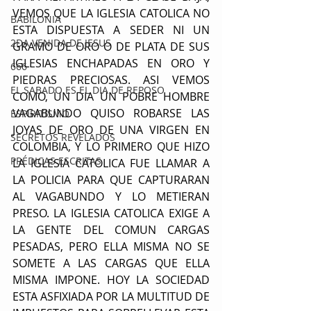
VEMOS QUE LA IGLESIA CATOLICA NO 
BABILONIA
ESTA DISPUESTA A SEDER NI UN 
2DA VENIDA DE JESUS
GRAMO DE ORO O DE PLATA DE SUS 
IGLESIAS ENCHAPADAS EN ORO Y 
666
PIEDRAS PRECIOSAS. ASI VEMOS 
EL SABADO ES EL DIA DE REPOSO
COMO, UN DIA UN POBRE HOMBRE 
VAGABUNDO QUISO ROBARSE LAS 
ESPIRITISMO
JOYAS DE ORO DE UNA VIRGEN EN 
SECRETOS REVELADOS
COLOMBIA, Y LO PRIMERO QUE HIZO 
PRÉDICAS ESCRITAS
LA IGLESIA CATOLICA FUE LLAMAR A 
LA POLICIA PARA QUE CAPTURARAN 
AL VAGABUNDO Y LO METIERAN 
PRESO. LA IGLESIA CATOLICA EXIGE A 
LA GENTE DEL COMUN CARGAS 
PESADAS, PERO ELLA MISMA NO SE 
SOMETE A LAS CARGAS QUE ELLA 
MISMA IMPONE. HOY LA SOCIEDAD 
ESTA ASFIXIADA POR LA MULTITUD DE 