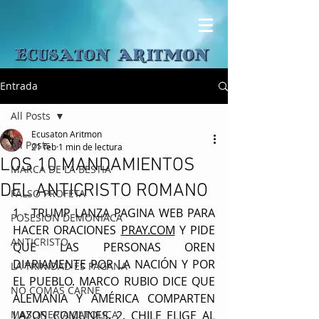
Entrada
All Posts
Ecusaton Aritmon
All Posts
21 feb
1 min de lectura
LOS 10 MANDAMIENTOS
MARCA DE LA BESTIA
DEL ANTICRISTO ROMANO
FALSO PROFETA
1 - TRUMP LANZA PAGINA WEB PARA 
POSESION DEMONIACA
HACER ORACIONES 
PRAY.COM
 Y PIDE 
ANTICRISTO
QUE LAS PERSONAS OREN 
DIARIAMENTE POR LA NACIÓN Y POR 
LA TRINIDAD ES PAGANA
EL PUEBLO. MARCO RUBIO DICE QUE 
NO COMAS CARNE
ALEMANIA Y AMÉRICA COMPARTEN 
MASONERIA CATOLICA
LAZOS COMUNES. 2. CHILE ELIGE AL 