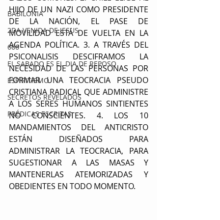
HIJO DE UN NAZI COMO PRESIDENTE 
BABILONIA
DE LA NACIÓN, EL PASE DE 
2DA VENIDA DE JESUS
MOVILIDAD ESTÁ DE VUELTA EN LA 
AGENDA POLÍTICA. 3. A TRAVÉS DEL 
666
PSICONALISIS DESCIFRAMOS LA 
EL SABADO ES EL DIA DE REPOSO
NECESIDAD DE LAS PERSONAS POR 
FORMAR UNA TEOCRACIA PSEUDO 
ESPIRITISMO
CRISTIANA RADICAL QUE ADMINISTRE 
SECRETOS REVELADOS
A LOS SERES HUMANOS SINTIENTES 
PRÉDICAS ESCRITAS
NO CONSCIENTES. 4. LOS 10 
MANDAMIENTOS DEL ANTICRISTO 
ESTÁN DISEÑADOS PARA 
ADMINISTRAR LA TEOCRACIA, PARA 
SUGESTIONAR A LAS MASAS Y 
MANTENERLAS ATEMORIZADAS Y 
OBEDIENTES EN TODO MOMENTO.	