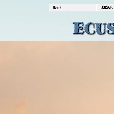
Home
ECUSATO