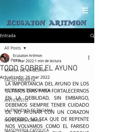
Entrada
All Posts
Ecusaton Aritmon
All Posts
17 mar 2022
1 min de lectura
TODO SOBRE EL AYUNO
MARCA DE LA BESTIA
Actualizado:
26 mar 2022
FALSO PROFETA
LA IMPORTANCIA DEL AYUNO EN LOS 
POSESION DEMONIACA
ULTIMOS DIAS PARA FORTALECERNOS 
EN LA DEBILIDAD, SIN EMBARGO, 
ANTICRISTO
DEBEMOS SIEMPRE TENER CUIDADO 
LA TRINIDAD ES PAGANA
DE NO AYUNAR CON UN CORAZON 
SOBERBIO, NO SEA QUE DE REPENTE 
NO COMAS CARNE
NOS VOLVAMOS COMO EL FARISEO 
MASONERIA CATOLICA