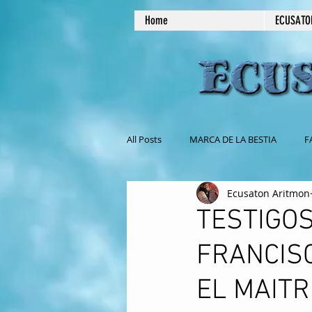
Home
ECUSATO
All Posts
MARCA DE LA BESTIA
F
Ecusaton Aritmon
NO COMAS CARNE
MASONERIA
TESTIGOS
FRANCIS
EL SABADO ES EL DIA DE REPOSO
EL MAITR