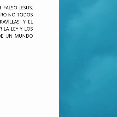
FALSO JESUS, 
ERO NO TODOS 
VILLAS, Y EL 
LA LEY Y LOS 
 DE UN MUNDO 