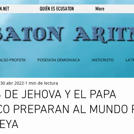
N.NET
QUIÉN ES ECUSATON
More
ALSO PROFETA
POSESION DEMONIACA
ANTICRISTO
LA T
30 abr 2022
1 min de lectura
 CATOLICA
BABILONIA
2DA VENIDA DE JESUS
666
 DE JEHOVA Y EL PAPA
CO PREPARAN AL MUNDO 
ESPIRITISMO
SECRETOS REVELADOS
PRÉDICAS ESCRITAS
EYA