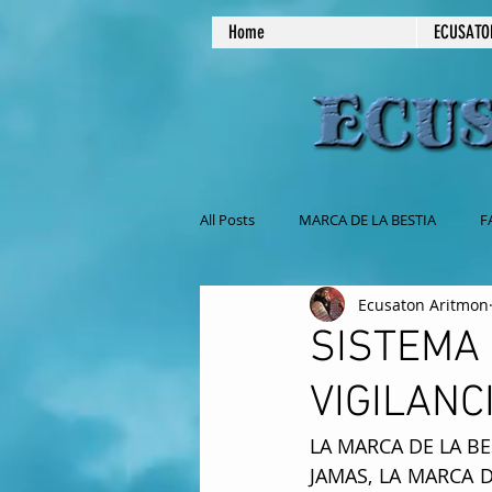
Home
ECUSATO
All Posts
MARCA DE LA BESTIA
F
Ecusaton Aritmon
NO COMAS CARNE
MASONERIA
SISTEMA
VIGILANC
EL SABADO ES EL DIA DE REPOSO
LA MARCA DE LA BE
JAMAS, LA MARCA D