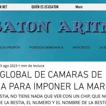
N.NET
QUIÉN ES ECUSATON
More
ALSO PROFETA
POSESION DEMONIACA
ANTICRISTO
LA T
5 ago 2023
1 min de lectura
 CATOLICA
BABILONIA
2DA VENIDA DE JESUS
666
 GLOBAL DE CAMARAS DE
IA PARA IMPONER LA MA
ESPIRITISMO
SECRETOS REVELADOS
PRÉDICAS ESCRITAS
STIA, NO TIENE NADA QUE VER CON UN CHIP, QUE N
E LA BESTIA, EL NUMERO Y EL NOMBRE DE LA BESTI