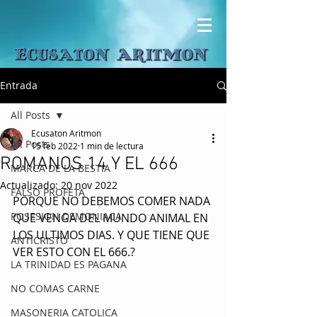
Entrada
All Posts
Ecusaton Aritmon
All Posts
15 feb 2022
1 min de lectura
ROMANOS 14 Y EL 666
MARCA DE LA BESTIA
Actualizado:
20 nov 2022
FALSO PROFETA
PORQUE NO DEBEMOS COMER NADA 
POSESION DEMONIACA
QUE VENGA DEL MUNDO ANIMAL EN 
LOS ULTIMOS DIAS. Y QUE TIENE QUE 
ANTICRISTO
VER ESTO CON EL 666.?
LA TRINIDAD ES PAGANA
NO COMAS CARNE
MASONERIA CATOLICA