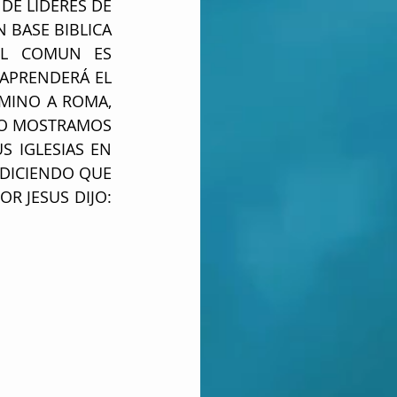
DE LIDERES DE 
BASE BIBLICA 
EL COMUN ES 
APRENDERÁ EL 
MINO A ROMA, 
LO MOSTRAMOS 
 IGLESIAS EN 
 DICIENDO QUE 
R JESUS DIJO: 