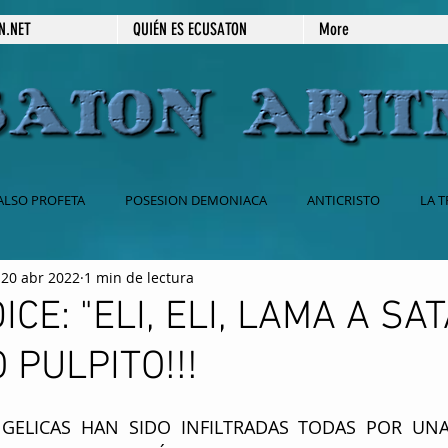
N.NET
QUIÉN ES ECUSATON
More
ALSO PROFETA
POSESION DEMONIACA
ANTICRISTO
LA T
20 abr 2022
1 min de lectura
 CATOLICA
BABILONIA
2DA VENIDA DE JESUS
666
CE: "ELI, ELI, LAMA A SAT
 PULPITO!!!
ESPIRITISMO
SECRETOS REVELADOS
PRÉDICAS ESCRITAS
NGELICAS HAN SIDO INFILTRADAS TODAS POR UNA