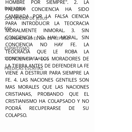
HOMBRE POR SIEMPRE". 2. LA 
BABILONIA
PALABRA CONCIENCIA HA SIDO 
CAMBIADA POR LA FALSA CIENCIA 
2DA VENIDA DE JESUS
PARA INTRODUCIR LA TEOCRACIA 
666
MORALMENTE INMORAL. 3. SIN 
CONCIENCIA NO HAY MORAL, SIN 
EL SABADO ES EL DIA DE REPOSO
CONCIENCIA NO HAY FE. LA 
ESPIRITISMO
TEOCRACIA QUE LE ROBA LA 
SECRETOS REVELADOS
CONCIENCIA A LOS MORADORES DE 
LA TIERRA ANTES DE DEFENDER LA FE 
PRÉDICAS ESCRITAS
VIENE A DESTRUIR PARA SIEMPRE LA 
FE. 4. LAS NACIONES GENTILES SON 
MAS MORALES QUE LAS NACIONES 
CRISTIANAS, PROBANDO QUE EL 
CRISTIANISMO HA COLAPSADO Y NO 
PODRÁ RECUPERARSE DE SU 
COLAPSO.