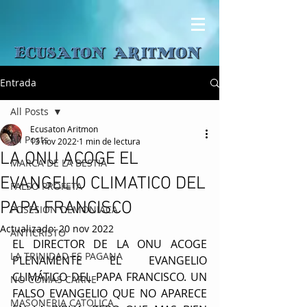
Entrada
All Posts
Ecusaton Aritmon
All Posts
13 nov 2022
1 min de lectura
LA ONU ACOGE EL
MARCA DE LA BESTIA
EVANGELIO CLIMATICO DEL
FALSO PROFETA
PAPA FRANCISCO
POSESION DEMONIACA
Actualizado:
20 nov 2022
ANTICRISTO
EL DIRECTOR DE LA ONU ACOGE 
LA TRINIDAD ES PAGANA
PLENAMENTE EL EVANGELIO 
CLIMÁTICO DEL PAPA FRANCISCO. UN 
NO COMAS CARNE
FALSO EVANGELIO QUE NO APARECE 
MASONERIA CATOLICA