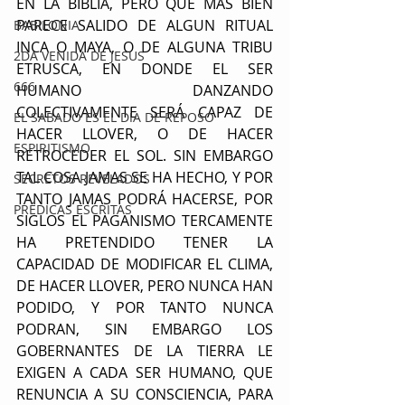
EN LA BIBLIA, PERO QUE MAS BIEN 
PARECE SALIDO DE ALGUN RITUAL 
BABILONIA
INCA O MAYA, O DE ALGUNA TRIBU 
2DA VENIDA DE JESUS
ETRUSCA, EN DONDE EL SER 
666
HUMANO DANZANDO 
COLECTIVAMENTE SERÁ CAPAZ DE 
EL SABADO ES EL DIA DE REPOSO
HACER LLOVER, O DE HACER 
ESPIRITISMO
RETROCEDER EL SOL. SIN EMBARGO 
TAL COSA JAMAS SE HA HECHO, Y POR 
SECRETOS REVELADOS
TANTO JAMAS PODRÁ HACERSE, POR 
PRÉDICAS ESCRITAS
SIGLOS EL PAGANISMO TERCAMENTE 
HA PRETENDIDO TENER LA 
CAPACIDAD DE MODIFICAR EL CLIMA, 
DE HACER LLOVER, PERO NUNCA HAN 
PODIDO, Y POR TANTO NUNCA 
PODRAN, SIN EMBARGO LOS 
GOBERNANTES DE LA TIERRA LE 
EXIGEN A CADA SER HUMANO, QUE 
RENUNCIA A SU CONSCIENCIA, PARA 