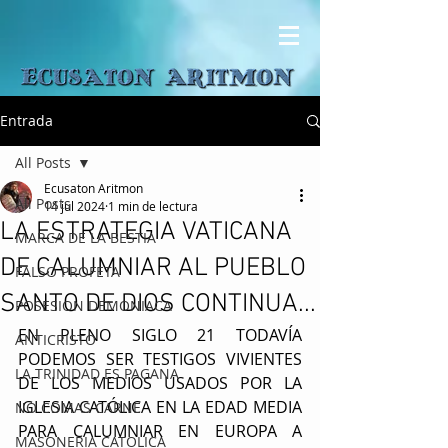
Entrada
All Posts
Ecusaton Aritmon
All Posts
14 jul 2024
1 min de lectura
LA ESTRATEGIA VATICANA
MARCA DE LA BESTIA
DE CALUMNIAR AL PUEBLO
FALSO PROFETA
SANTO DE DIOS CONTINUA...
POSESION DEMONIACA
EN PLENO SIGLO 21 TODAVÍA 
ANTICRISTO
PODEMOS SER TESTIGOS VIVIENTES 
LA TRINIDAD ES PAGANA
DE LOS MEDIOS USADOS POR LA 
IGLESIA CATÓLICA EN LA EDAD MEDIA 
NO COMAS CARNE
PARA CALUMNIAR EN EUROPA A 
MASONERIA CATOLICA