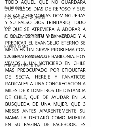
TODO AQUEL QUE NO GUARDARA 
BABILONIA
SUS FALSOS DIAS DE REPOSO Y SUS 
FALSAS CEREMONIAS DOMINGUERAS 
2DA VENIDA DE JESUS
Y SU FALSO DIOS TRINITARIO, TODO 
666
EL QUE SE ATREVIERA A ADORAR A 
DIOS EN ESPIRITU Y EN VERDAD Y A 
EL SABADO ES EL DIA DE REPOSO
PREDICAR EL EVANGELIO ETERNO SE 
ESPIRITISMO
METIA EN UN GRAVE PROBLEMA CON 
SECRETOS REVELADOS
LA GRAN RAMERA DE BABILONIA. HOY 
VEMOS A UN NOTICIERO EN CHILE 
PRÉDICAS ESCRITAS
MAS PREOCUPADO POR ETIQUETAR 
DE SECTA, HEREJE Y FANATICOS 
RADICALES A UNA CONGREGACIÓN A 
MILES DE KILOMETROS DE DISTANCIA 
DE CHILE, QUE DE AYUDAR EN LA 
BUSQUEDA DE UNA MUJER, QUE 3 
MESES ANTES APARENTEMENTE SU 
MAMA LA DECLARÓ COMO MUERTA 
EN SU PAGINA DE FACEBOOK. ES 