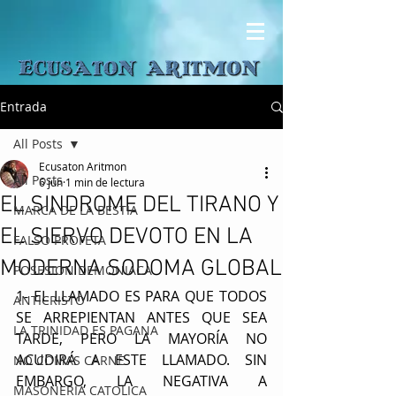
Entrada
All Posts
Ecusaton Aritmon
All Posts
6 jun
1 min de lectura
EL SINDROME DEL TIRANO Y
MARCA DE LA BESTIA
EL SIERVO DEVOTO EN LA
FALSO PROFETA
MODERNA SODOMA GLOBAL
POSESION DEMONIACA
1- EL LLAMADO ES PARA QUE TODOS 
ANTICRISTO
SE ARREPIENTAN ANTES QUE SEA 
LA TRINIDAD ES PAGANA
TARDE, PERO LA MAYORÍA NO 
ACUDIRÁ A ESTE LLAMADO. SIN 
NO COMAS CARNE
EMBARGO, LA NEGATIVA A 
MASONERIA CATOLICA