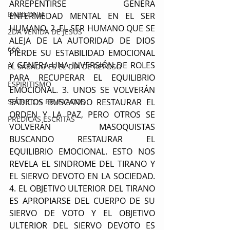
ARREPENTIRSE GENERA 
BABILONIA
ENFERMEDAD MENTAL EN EL SER 
HUMANO. 2. EL SER HUMANO QUE SE 
2DA VENIDA DE JESUS
ALEJA DE LA AUTORIDAD DE DIOS 
666
PIERDE SU ESTABILIDAD EMOCIONAL 
Y GENERA UNA INVERSIÓN DE ROLES 
EL SABADO ES EL DIA DE REPOSO
PARA RECUPERAR EL EQUILIBRIO 
ESPIRITISMO
EMOCIONAL. 3. UNOS SE VOLVERÁN 
SECRETOS REVELADOS
SÁDICOS BUSCANDO RESTAURAR EL 
ORDEN Y LA PAZ, PERO OTROS SE 
PRÉDICAS ESCRITAS
VOLVERÁN MASOQUISTAS 
BUSCANDO RESTAURAR EL 
EQUILIBRIO EMOCIONAL. ESTO NOS 
REVELA EL SINDROME DEL TIRANO Y 
EL SIERVO DEVOTO EN LA SOCIEDAD. 
4. EL OBJETIVO ULTERIOR DEL TIRANO 
ES APROPIARSE DEL CUERPO DE SU 
SIERVO DE VOTO Y EL OBJETIVO 
ULTERIOR DEL SIERVO DEVOTO ES 