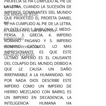
PROFECÍA SE HA CUMPLIDO AL PIE DE 
LA LETRA, CUANDO LA SUCESIÓN DE 
BABILONIA
IMPERIOS DOMINANTES DEL MUNDO 
2DA VENIDA DE JESUS
QUE PROFETIZÓ EL PROFETA DANIEL 
666
SE HA CUMPLIDO AL PIE DE LA LETRA, 
EN ESTE CASO 1. BABILONIA. 2. MEDO-
EL SABADO ES EL DIA DE REPOSO
PERSA. 3. GRECIA. 4. IMPERIO 
ESPIRITISMO
ROMANO PAGANO Y 5. IMPERIO 
ROMANO CATOLICO, LO MAS 
SECRETOS REVELADOS
IMPRESIONANTE ES QUE ESTE 
PRÉDICAS ESCRITAS
ULTIMO IMPERIO ES EL CAUSANTE 
DEL COLAPSO DEL MUNDO, DEBIDO A 
QUE LE CAUSA UN DAÑO 
IRREPARABLE A LA HUMANIDAD. NO 
POR NADA DIOS DESCRIBE ESTE 
IMPERIO COMO UN IMPERIO DE 
HIERRO MEZCLADO CON BARRO, ES 
UN IMPERIO EN DECADENCIA, LA 
INTELIGENCIA HUMANA HA 