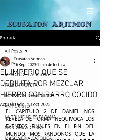
Entrada
All Posts
Ecusaton Aritmon
All Posts
16 sept 2023
1 min de lectura
EL IMPERIO QUE SE
MARCA DE LA BESTIA
DEBILITA POR MEZCLAR
FALSO PROFETA
HIERRO CON BARRO COCIDO
POSESION DEMONIACA
Actualizado:
13 oct 2023
ANTICRISTO
EL CAPITULO 2 DE DANIEL NOS 
LA TRINIDAD ES PAGANA
REVELA DE FORMA INEQUIVOCA LOS 
EVENTOS FINALES EN EL FIN DEL 
NO COMAS CARNE
MUNDO, MOSTRANDONOS QUE LA 
MASONERIA CATOLICA