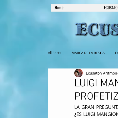
Home
ECUSATO
All Posts
MARCA DE LA BESTIA
F
Ecusaton Aritmon
NO COMAS CARNE
MASONERIA
LUIGI MA
PROFETI
EL SABADO ES EL DIA DE REPOSO
LA GRAN PREGUNTA
¿ES LUIGI MANGIO