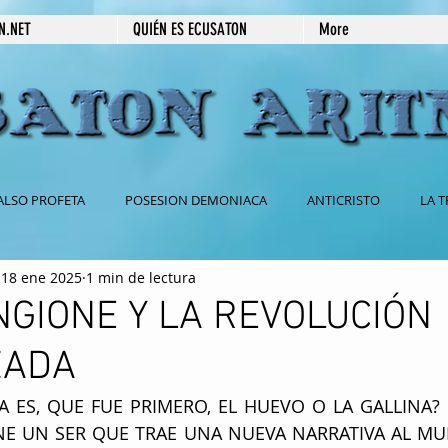
N.NET
QUIÉN ES ECUSATON
More
ALSO PROFETA
POSESION DEMONIACA
ANTICRISTO
LA T
18 ene 2025
1 min de lectura
 CATOLICA
BABILONIA
2DA VENIDA DE JESUS
666
NGIONE Y LA REVOLUCIÓN
ZADA
ESPIRITISMO
SECRETOS REVELADOS
PRÉDICAS ESCRITAS
 ES, QUE FUE PRIMERO, EL HUEVO O LA GALLINA? E
NE UN SER QUE TRAE UNA NUEVA NARRATIVA AL MUN