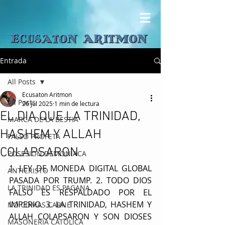
Entrada
All Posts
Ecusaton Aritmon
All Posts
26 jul 2025
1 min de lectura
EL DIA QUE LA TRINIDAD,
MARCA DE LA BESTIA
HASHEM Y ALLAH
FALSO PROFETA
COLAPSARON
POSESION DEMONIACA
1. LEY DE MONEDA DIGITAL GLOBAL 
ANTICRISTO
PASADA POR TRUMP. 2. TODO DIOS 
LA TRINIDAD ES PAGANA
FALSO ES RESPALDADO POR EL 
IMPERIO. 3. LA TRINIDAD, HASHEM Y 
NO COMAS CARNE
ALLAH COLAPSARON Y SON DIOSES 
MASONERIA CATOLICA