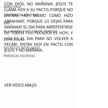
CON DIOS, NO MAÑANA!. JESUS TE 
BABILONIA
LLAMA HOY A SU PACTO, PORQUE NO 
2DA VENIDA DE JESUS
ENTRAS HOY MISMO COMO HIZO 
ABRAHAM?, PORQUE LO DEJAS PARA 
666
MAÑANA? EL DIA PARA ARREPENTIRSE 
EL SABADO ES EL DIA DE REPOSO
DE TODOS TUS PECADOS ES HOY!, Y 
HOY ES EL DIA PARA NO VOLVER A 
ESPIRITISMO
PECAR!. ENTRA HOY EN PACTO CON 
SECRETOS REVELADOS
JESUS Y NO MAÑANA.
PRÉDICAS ESCRITAS
VER VIDEO ABAJO: