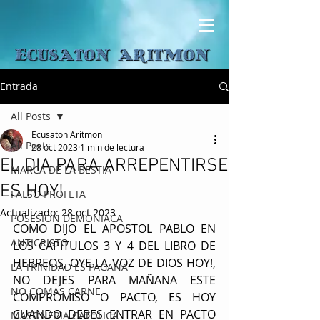
Entrada
All Posts
Ecusaton Aritmon
All Posts
28 oct 2023
1 min de lectura
EL DIA PARA ARREPENTIRSE
MARCA DE LA BESTIA
ES HOY!
FALSO PROFETA
Actualizado:
28 oct 2023
POSESION DEMONIACA
COMO DIJO EL APOSTOL PABLO EN 
ANTICRISTO
LOS CAPITULOS 3 Y 4 DEL LIBRO DE 
HEBREOS, OYE LA VOZ DE DIOS HOY!, 
LA TRINIDAD ES PAGANA
NO DEJES PARA MAÑANA ESTE 
NO COMAS CARNE
COMPROMISO O PACTO, ES HOY 
CUANDO DEBES ENTRAR EN PACTO 
MASONERIA CATOLICA