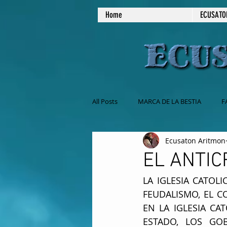
Home
ECUSATO
All Posts
MARCA DE LA BESTIA
F
Ecusaton Aritmon
NO COMAS CARNE
MASONERIA
EL ANTIC
LA IGLESIA CATOL
EL SABADO ES EL DIA DE REPOSO
FEUDALISMO, EL C
EN LA IGLESIA CAT
ESTADO, LOS GO