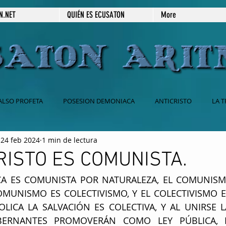
N.NET
QUIÉN ES ECUSATON
More
ALSO PROFETA
POSESION DEMONIACA
ANTICRISTO
LA T
24 feb 2024
1 min de lectura
 CATOLICA
BABILONIA
2DA VENIDA DE JESUS
666
RISTO ES COMUNISTA.
ICA ES COMUNISTA POR NATURALEZA, EL COMUNISM
ESPIRITISMO
SECRETOS REVELADOS
PRÉDICAS ESCRITAS
OMUNISMO ES COLECTIVISMO, Y EL COLECTIVISMO ES
OLICA LA SALVACIÓN ES COLECTIVA, Y AL UNIRSE LA
BERNANTES PROMOVERÁN COMO LEY PÚBLICA, L