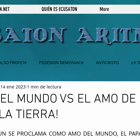
N.NET
QUIÉN ES ECUSATON
More
ALSO PROFETA
POSESION DEMONIACA
ANTICRISTO
LA T
14 ene 2023
1 min de lectura
 CATOLICA
BABILONIA
2DA VENIDA DE JESUS
666
EL MUNDO VS EL AMO DE
 LA TIERRA!
ESPIRITISMO
SECRETOS REVELADOS
PRÉDICAS ESCRITAS
 SE PROCLAMA COMO AMO DEL MUNDO, EL PAPA 