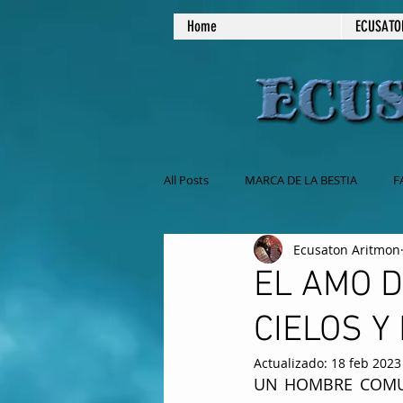
Home
ECUSATO
All Posts
MARCA DE LA BESTIA
F
Ecusaton Aritmon
NO COMAS CARNE
MASONERIA
EL AMO D
CIELOS Y
EL SABADO ES EL DIA DE REPOSO
Actualizado:
18 feb 2023
UN HOMBRE COMUN