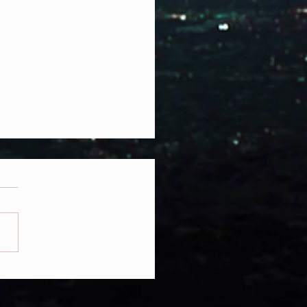
MORADORES DE LA
RA VIOLARON EL PACTO
ITERNO, EL FIN SE HA