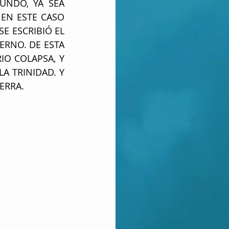
NDO, YA SEA 
N ESTE CASO 
E ESCRIBIÓ EL 
ERNO. DE ESTA 
O COLAPSA, Y 
A TRINIDAD. Y 
IERRA.