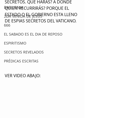
SECRETOS. QUE HARÁS? A DONDE 
BABILONIA
QUIEN RECURRIRÁS? PORQUE EL 
ESTADO O EL GOBIERNO ESTA LLENO 
2DA VENIDA DE JESUS
DE ESPIAS SECRETOS DEL VATICANO.
666
EL SABADO ES EL DIA DE REPOSO
ESPIRITISMO
SECRETOS REVELADOS
PRÉDICAS ESCRITAS
VER VIDEO ABAJO: