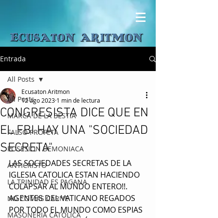
Entrada
All Posts
Ecusaton Aritmon
All Posts
12 ago 2023
1 min de lectura
CONGRESISTA DICE QUE EN
MARCA DE LA BESTIA
EL FBI HAY UNA "SOCIEDAD
FALSO PROFETA
SECRETA"
POSESION DEMONIACA
LAS SOCIEDADES SECRETAS DE LA 
ANTICRISTO
IGLESIA CATOLICA ESTAN HACIENDO 
LA TRINIDAD ES PAGANA
COLAPSAR AL MUNDO ENTERO!!.
AGENTES DEL VATICANO REGADOS 
NO COMAS CARNE
POR TODO EL MUNDO COMO ESPIAS 
MASONERIA CATOLICA