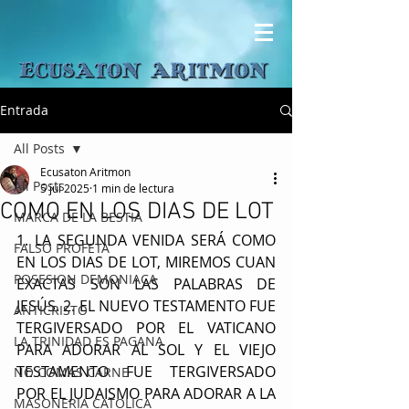
Entrada
All Posts
Ecusaton Aritmon
All Posts
5 jul 2025
1 min de lectura
COMO EN LOS DIAS DE LOT
MARCA DE LA BESTIA
1. LA SEGUNDA VENIDA SERÁ COMO 
FALSO PROFETA
EN LOS DIAS DE LOT, MIREMOS CUAN 
POSESION DEMONIACA
EXACTAS SON LAS PALABRAS DE 
JESÚS. 2. EL NUEVO TESTAMENTO FUE 
ANTICRISTO
TERGIVERSADO POR EL VATICANO 
LA TRINIDAD ES PAGANA
PARA ADORAR AL SOL Y EL VIEJO 
TESTAMENTO FUE TERGIVERSADO 
NO COMAS CARNE
POR EL JUDAISMO PARA ADORAR A LA 
MASONERIA CATOLICA