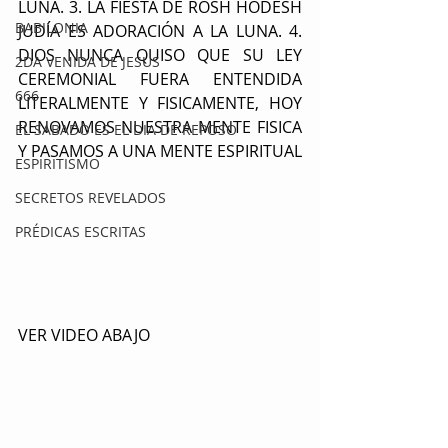
LUNA. 3. LA FIESTA DE ROSH HODESH 
BABILONIA
JUDÍA ES ADORACIÓN A LA LUNA. 4. 
DIOS NUNCA QUISO QUE SU LEY 
2DA VENIDA DE JESUS
CEREMONIAL FUERA ENTENDIDA 
666
LITERALMENTE Y FISICAMENTE, HOY 
RENOVAMOS NUESTRA MENTE FISICA 
EL SABADO ES EL DIA DE REPOSO
Y PASAMOS A UNA MENTE ESPIRITUAL
ESPIRITISMO
SECRETOS REVELADOS
PRÉDICAS ESCRITAS
VER VIDEO ABAJO