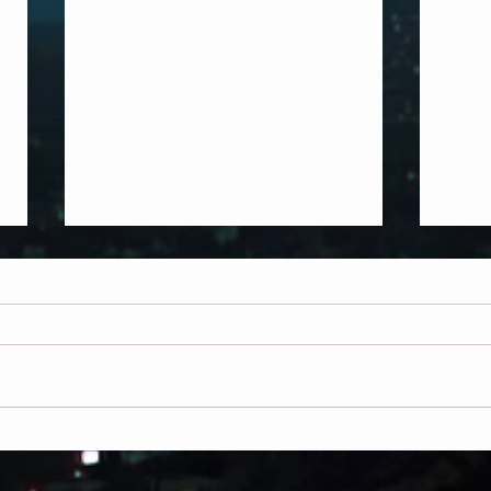
EL SINDROME DEL TIRANO Y
EL A
EL SIERVO DEVOTO EN LA
DERR
MODERNA SODOMA GLOBAL
DIOS