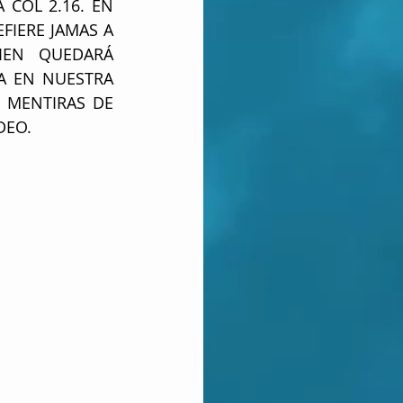
COL 2.16. EN 
IERE JAMAS A 
EN QUEDARÁ 
A EN NUESTRA 
 MENTIRAS DE 
DEO. 