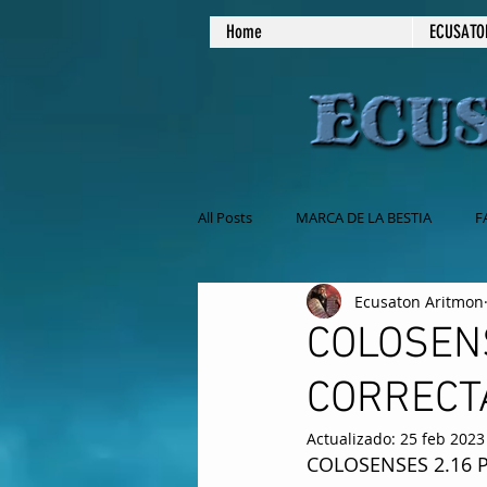
Home
ECUSATO
All Posts
MARCA DE LA BESTIA
F
Ecusaton Aritmon
NO COMAS CARNE
MASONERIA
COLOSENS
CORRECT
EL SABADO ES EL DIA DE REPOSO
Actualizado:
25 feb 2023
COLOSENSES 2.16 