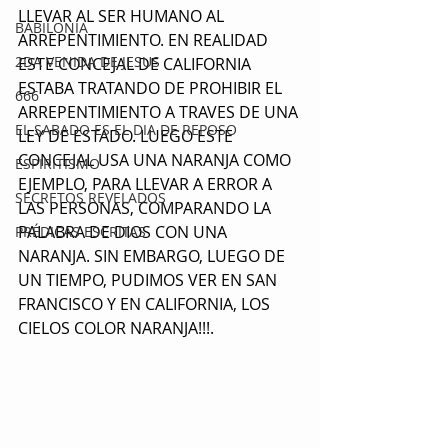
LLEVAR AL SER HUMANO AL 
BABILONIA
ARREPENTIMIENTO. EN REALIDAD 
2DA VENIDA DE JESUS
ESTE CONCEJAL DE CALIFORNIA 
ESTABA TRATANDO DE PROHIBIR EL 
666
ARREPENTIMIENTO A TRAVES DE UNA 
EL SABADO ES EL DIA DE REPOSO
LEY DE ESTADO. LUEGO ESTE 
CONCEJAL USA UNA NARANJA COMO 
ESPIRITISMO
EJEMPLO, PARA LLEVAR A ERROR A 
SECRETOS REVELADOS
LAS PERSONAS, COMPARANDO LA 
PALABRA DE DIOS CON UNA 
PRÉDICAS ESCRITAS
NARANJA. SIN EMBARGO, LUEGO DE 
UN TIEMPO, PUDIMOS VER EN SAN 
FRANCISCO Y EN CALIFORNIA, LOS 
CIELOS COLOR NARANJA!!!.