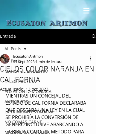
Entrada
All Posts
Ecusaton Aritmon
All Posts
27 sept 2023
1 min de lectura
CIELOS COLOR NARANJA EN
MARCA DE LA BESTIA
CALIFORNIA
FALSO PROFETA
Actualizado:
13 oct 2023
POSESION DEMONIACA
MIENTRAS UN CONCEJAL DEL 
ANTICRISTO
ESTADO DE CALIFORNIA DECLARABA 
QUE DESEABA UNA LEY EN LA CUAL 
LA TRINIDAD ES PAGANA
SE PROHIBÍA LA CONVERSIÓN DE 
NO COMAS CARNE
GENERO INCLUSIVE ABARCANDO A 
LA BIBLIA COMO UN METODO PARA 
MASONERIA CATOLICA