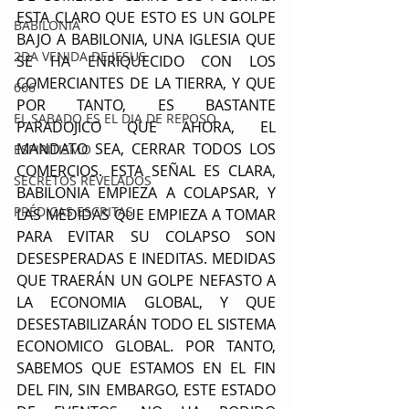
ESTA CLARO QUE ESTO ES UN GOLPE 
BABILONIA
BAJO A BABILONIA, UNA IGLESIA QUE 
2DA VENIDA DE JESUS
SE HA ENRIQUECIDO CON LOS 
COMERCIANTES DE LA TIERRA, Y QUE 
666
POR TANTO, ES BASTANTE 
EL SABADO ES EL DIA DE REPOSO
PARADOJICO QUE AHORA, EL 
MANDATO SEA, CERRAR TODOS LOS 
ESPIRITISMO
COMERCIOS. ESTA SEÑAL ES CLARA, 
SECRETOS REVELADOS
BABILONIA EMPIEZA A COLAPSAR, Y 
PRÉDICAS ESCRITAS
LAS MEDIDAS QUE EMPIEZA A TOMAR 
PARA EVITAR SU COLAPSO SON 
DESESPERADAS E INEDITAS. MEDIDAS 
QUE TRAERÁN UN GOLPE NEFASTO A 
LA ECONOMIA GLOBAL, Y QUE 
DESESTABILIZARÁN TODO EL SISTEMA 
ECONOMICO GLOBAL. POR TANTO, 
SABEMOS QUE ESTAMOS EN EL FIN 
DEL FIN, SIN EMBARGO, ESTE ESTADO 