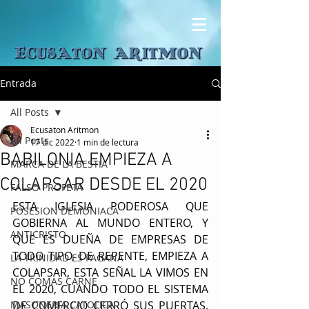
Entrada
All Posts
Ecusaton Aritmon
All Posts
17 dic 2022
1 min de lectura
BABILONIA EMPIEZA A
MARCA DE LA BESTIA
COLAPSAR DESDE EL 2020
FALSO PROFETA
ESTA IGLESIA PODEROSA QUE 
POSESION DEMONIACA
GOBIERNA AL MUNDO ENTERO, Y 
ANTICRISTO
QUE ES DUEÑA DE EMPRESAS DE 
TODO TIPO, DE REPENTE, EMPIEZA A 
LA TRINIDAD ES PAGANA
COLAPSAR, ESTA SEÑAL LA VIMOS EN 
NO COMAS CARNE
EL 2020, CUANDO TODO EL SISTEMA 
MASONERIA CATOLICA
DE COMERCIO CERRÓ SUS PUERTAS. 