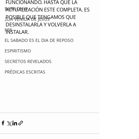
FUNCIONANDO. HASTA QUE LA 
BABILONIA
ACTUALIZACIÓN ESTE COMPLETA. ES 
POSIBLE QUE TENGAMOS QUE 
2DA VENIDA DE JESUS
DESINSTALARLA Y VOLVERLA A 
666
INSTALAR.
EL SABADO ES EL DIA DE REPOSO
ESPIRITISMO
SECRETOS REVELADOS
PRÉDICAS ESCRITAS