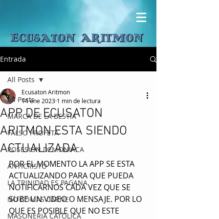
Entrada
All Posts
Ecusaton Aritmon
All Posts
14 ene 2023
1 min de lectura
APP DE ECUSATON
MARCA DE LA BESTIA
ARITMON ESTA SIENDO
FALSO PROFETA
ACTUALIZADA
POSESION DEMONIACA
POR EL MOMENTO LA APP SE ESTA 
ANTICRISTO
ACTUALIZANDO PARA QUE PUEDA 
LA TRINIDAD ES PAGANA
NOTIFICARNOS CADA VEZ QUE SE 
SUBE UN VIDEO O MENSAJE. POR LO 
NO COMAS CARNE
QUE ES POSIBLE QUE NO ESTE 
MASONERIA CATOLICA