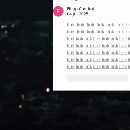
TIERRA VIOLARON EL PACTO
SEMPITERNO, EL FIN SE HA
Filipp Condrat
04 jul 2025
DESATADO
link
link
link
link
link
link
li
link
link
link
link
link
link
li
link
link
link
link
link
link
link
l
link
link
link
link
link
link
link
l
link
link
link
link
link
link
link
l
link
link
link
link
link
link
link
l
link
link
link
link
link
link
link
l
Me gusta
Reaccionar