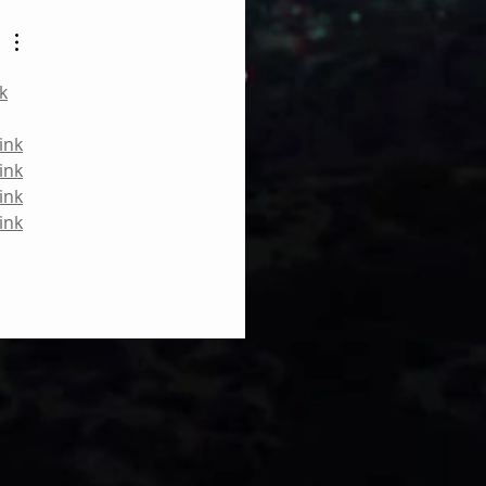
DOS UNIDOS AL PAPA DE
A
nk
link
link
link
link