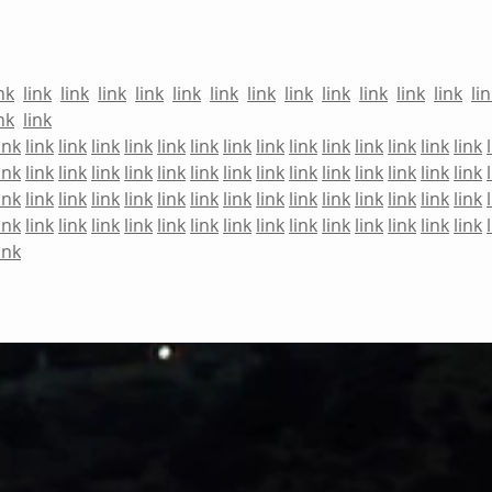
EN EL SIGLO 21, ¿COMO
ESTA
RECONOCERLOS? ¿DE QUÉ
ROM
GRUPO SERÁS PARTE?
nk
link
link
link
link
link
link
link
link
link
link
link
link
li
nk
link
ink
link
link
link
link
link
link
link
link
link
link
link
link
link
link
ink
link
link
link
link
link
link
link
link
link
link
link
link
link
link
ink
link
link
link
link
link
link
link
link
link
link
link
link
link
link
ink
link
link
link
link
link
link
link
link
link
link
link
link
link
link
ink