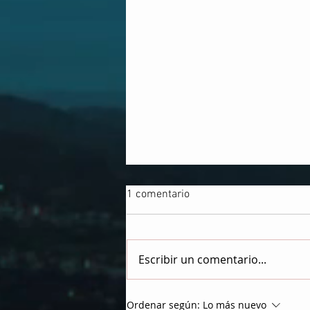
1 comentario
Escribir un comentario...
LOS MORADORES DE LA
Ordenar según:
Lo más nuevo