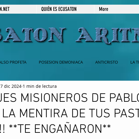
N.NET
QUIÉN ES ECUSATON
More
ALSO PROFETA
POSESION DEMONIACA
ANTICRISTO
LA T
7 dic 2024
1 min de lectura
 CATOLICA
BABILONIA
2DA VENIDA DE JESUS
666
JES MISIONEROS DE PABL
 LA MENTIRA DE TUS PAS
ESPIRITISMO
SECRETOS REVELADOS
PRÉDICAS ESCRITAS
!! **TE ENGAÑARON**