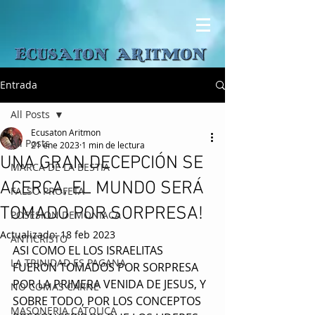
Entrada
All Posts
Ecusaton Aritmon
All Posts
21 ene 2023
1 min de lectura
UNA GRAN DECEPCIÓN SE
MARCA DE LA BESTIA
ACERCA, EL MUNDO SERÁ
FALSO PROFETA
TOMADO POR SORPRESA!
POSESION DEMONIACA
Actualizado:
18 feb 2023
ANTICRISTO
ASI COMO EL LOS ISRAELITAS 
LA TRINIDAD ES PAGANA
FUERON TOMADOS POR SORPRESA 
POR LA PRIMERA VENIDA DE JESUS, Y 
NO COMAS CARNE
SOBRE TODO, POR LOS CONCEPTOS 
MASONERIA CATOLICA