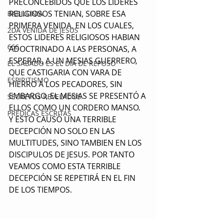
PRECONCEBIDOS QUE LOS LIDERES 
RELIGIOSOS TENIAN, SOBRE ESA 
BABILONIA
PRIMERA VENIDA, EN LOS CUALES, 
2DA VENIDA DE JESUS
ESTOS LIDERES RELIGIOSOS HABIAN 
666
ADOCTRINADO A LAS PERSONAS, A 
ESPERAR, A UN MESIAS GUERRERO, 
EL SABADO ES EL DIA DE REPOSO
QUE CASTIGARIA CON VARA DE 
ESPIRITISMO
HIERRO A LOS PECADORES, SIN 
EMBARGO, EL MESIAS SE PRESENTÓ A 
SECRETOS REVELADOS
ELLOS COMO UN CORDERO MANSO. 
PRÉDICAS ESCRITAS
Y ESTO CAUSÓ UNA TERRIBLE 
DECEPCIÓN NO SOLO EN LAS 
MULTITUDES, SINO TAMBIEN EN LOS 
DISCIPULOS DE JESUS. POR TANTO 
VEAMOS COMO ESTA TERRIBLE 
DECEPCIÓN SE REPETIRÁ EN EL FIN 
DE LOS TIEMPOS.