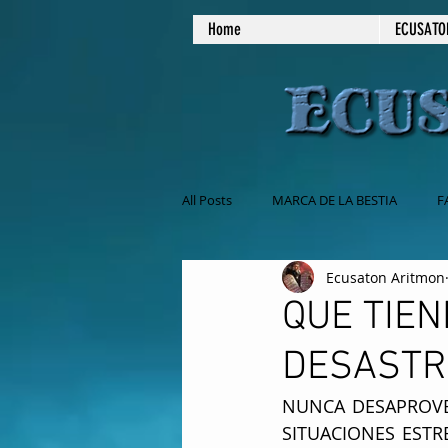
Home
ECUSATO
All Posts
MARCA DE LA BESTIA
F
Ecusaton Aritmon
NO COMAS CARNE
MASONERIA
QUE TIEN
DESASTR
EL SABADO ES EL DIA DE REPOSO
NUNCA DESAPROVEC
SITUACIONES ESTR