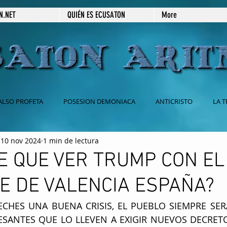
N.NET
QUIÉN ES ECUSATON
More
ALSO PROFETA
POSESION DEMONIACA
ANTICRISTO
LA T
10 nov 2024
1 min de lectura
 CATOLICA
BABILONIA
2DA VENIDA DE JESUS
666
E QUE VER TRUMP CON EL
E DE VALENCIA ESPAÑA?
ESPIRITISMO
SECRETOS REVELADOS
PRÉDICAS ESCRITAS
HES UNA BUENA CRISIS, EL PUEBLO SIEMPRE SER
ESANTES QUE LO LLEVEN A EXIGIR NUEVOS DECRETO