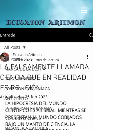
Entrada
All Posts
Ecusaton Aritmon
All Posts
18 feb 2023
1 min de lectura
LA FALSAMENTE LLAMADA
MARCA DE LA BESTIA
CIENCIA QUE EN REALIDAD
FALSO PROFETA
ES RELIGIÓN!
POSESION DEMONIACA
Actualizado:
25 feb 2023
ANTICRISTO
LA HIPOCRESIA DEL MUNDO 
LA TRINIDAD ES PAGANA
CIENTIFICO ES ABISMAL. MIENTRAS SE 
PRESENTAN AL MUNDO COBIJADOS 
NO COMAS CARNE
BAJO UN MANTO DE CIENCIA, LA 
MASONERIA CATOLICA