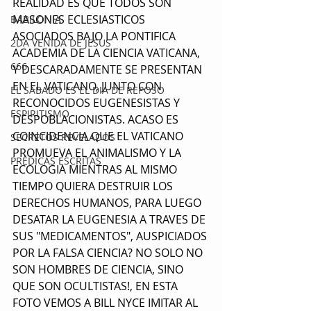
REALIDAD ES QUE TODOS SON 
MASONES ECLESIASTICOS 
BABILONIA
ASOCIADOS BAJO LA PONTIFICA 
2DA VENIDA DE JESUS
ACADEMIA DE LA CIENCIA VATICANA, 
666
Y DESCARADAMENTE SE PRESENTAN 
EN EL VATICANO, JUNTO CON 
EL SABADO ES EL DIA DE REPOSO
RECONOCIDOS EUGENESISTAS Y 
ESPIRITISMO
DESPOBLACIONISTAS. ACASO ES 
COINCIDENCIA QUE EL VATICANO 
SECRETOS REVELADOS
PROMUEVA EL ANIMALISMO Y LA 
PRÉDICAS ESCRITAS
ECOLOGIA MIENTRAS AL MISMO 
TIEMPO QUIERA DESTRUIR LOS 
DERECHOS HUMANOS, PARA LUEGO 
DESATAR LA EUGENESIA A TRAVES DE 
SUS "MEDICAMENTOS", AUSPICIADOS 
POR LA FALSA CIENCIA? NO SOLO NO 
SON HOMBRES DE CIENCIA, SINO 
QUE SON OCULTISTAS!, EN ESTA 
FOTO VEMOS A BILL NYCE IMITAR AL 