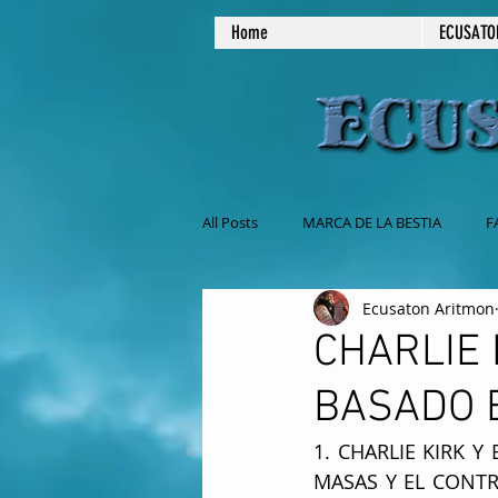
Home
ECUSATO
All Posts
MARCA DE LA BESTIA
F
Ecusaton Aritmon
NO COMAS CARNE
MASONERIA
CHARLIE 
BASADO 
EL SABADO ES EL DIA DE REPOSO
1. CHARLIE KIRK 
MASAS Y EL CONTR