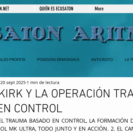
N.NET
QUIÉN ES ECUSATON
More
ALSO PROFETA
POSESION DEMONIACA
ANTICRISTO
LA T
20 sept 2025
1 min de lectura
 CATOLICA
BABILONIA
2DA VENIDA DE JESUS
666
KIRK Y LA OPERACIÓN T
EN CONTROL
ESPIRITISMO
SECRETOS REVELADOS
PRÉDICAS ESCRITAS
Y EL TRAUMA BASADO EN CONTROL, LA FORMACIÓN DE
OL MK ULTRA, TODO JUNTO Y EN ACCIÓN. 2. EL CA